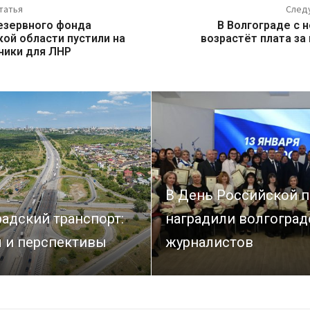
татья
След
езервного фонда
В Волгограде с 
ой области пустили на
возрастëт плата за
ники для ЛНР
В День Российской п
адский транспорт:
наградили волгоград
 и перспективы
журналистов