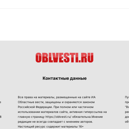
Контактные данные
Все права на материалы, размещенные на сайте ИА
Пу
е
Областные вести, защищены и охраняются законом
пр
Российской Федерации. При полном или частичном
“В
использовании материалов сайта, активная гиперссылка на
ре
8
главную страницу https://oblvesti.ru/ обязательна.Мнение
до
редакции не всегда совпадает с мнением авторов.
об
Настоящий ресурс содержит материалы 16+