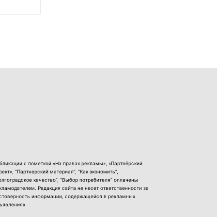
бликации с пометкой «На правах рекламы», «Партнёрский
оект», “Партнерский материал”, “Как экономить”,
олгоградское качество”, “Выбор потребителя” оплачены
кламодателем. Редакция сайта не несет ответственности за
стоверность информации, содержащейся в рекламных
ъявлениях.