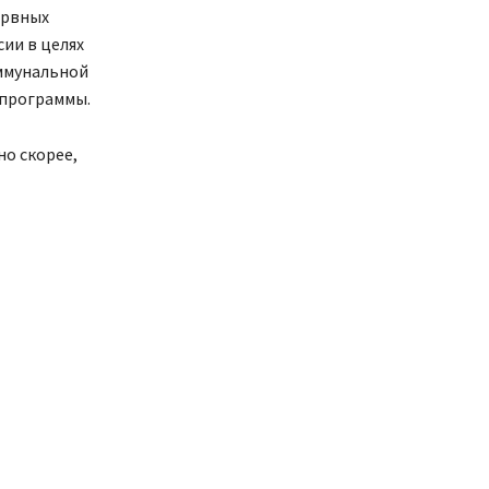
ервных
ии в целях
ммунальной
программы.
но скорее,