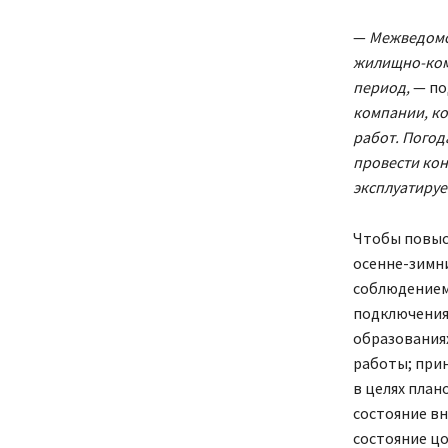
—
Межведомс
жилищно-комм
период,
— по
компании, к
работ. Погод
провести кон
эксплуатируе
Чтобы повыс
осенне-зимни
соблюдением
подключения
образования
работы; при
в целях план
состояние в
состояние цо