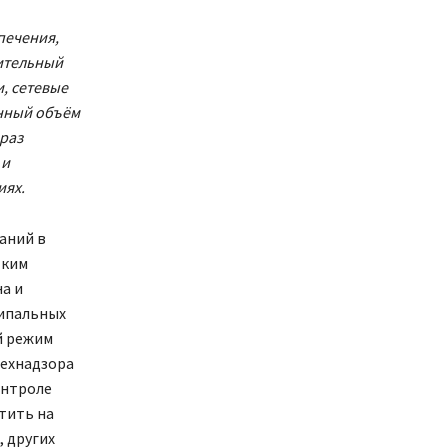
печения,
ительный
, сетевые
нный объём
раз
 и
иях.
аний в
тким
а и
ципальных
й режим
технадзора
онтроле
тить на
 других