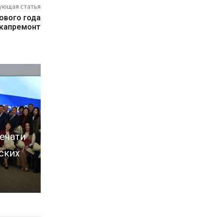
ующая статья
нового года
 капремонт
ечати
ских