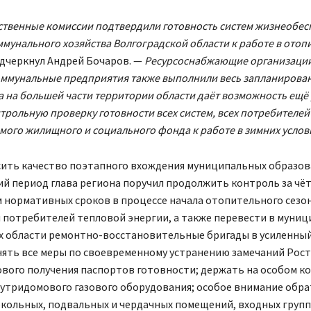
твенные комиссии подтвердили готовность систем жизнеобес
унального хозяйства Волгоградской области к работе в отоп
дчеркнул Андрей Бочаров. —
Ресурсоснабжающие организации
оммунальные предприятия также выполнили весь запланирова
а на большей части территории области даёт возможность ещё 
трольную проверку готовности всех систем, всех потребителей
мого жилищного и социального фонда к работе в зимних услов
ить качество поэтапного вхождения муниципальных образов
й период глава региона поручил продолжить контроль за чё
 нормативных сроков в процессе начала отопительного сезон
 потребителей тепловой энергии, а также перевести в муни
х области ремонтно-восстановительные бригады в усиленны
нять все меры по своевременному устранению замечаний Рос
ового получения паспортов готовности; держать на особом к
нутридомового газового оборудования; особое внимание обра
кольных, подвальных и чердачных помещений, входных групп,