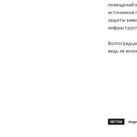
помещений о
источников 
защиты заяв
инфраструкт
Волгоградцы 
ведь не искл
МЕТКИ
Андр