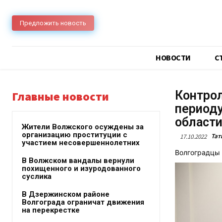
Предложить новость
НОВОСТИ
C
Контрол
Главные новости
периоду
област
Жители Волжского осуждены за
организацию проституции с
Тат
17.10.2022
участием несовершеннолетних
Волгоградцы 
В Волжском вандалы вернули
похищенного и изуродованного
суслика
В Дзержинском районе
Волгограда ограничат движения
на перекрестке