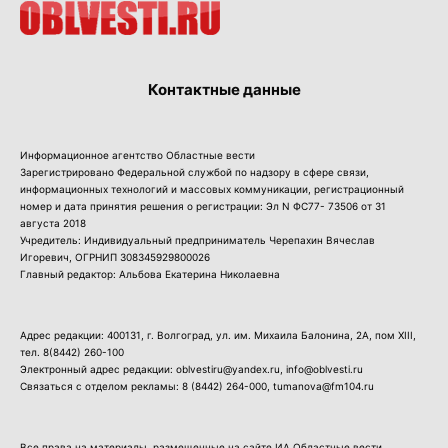
Контактные данные
Информационное агентство Областные вести
Зарегистрировано Федеральной службой по надзору в сфере связи,
информационных технологий и массовых коммуникации, регистрационный
номер и дата принятия решения о регистрации: Эл N ФС77- 73506 от 31
августа 2018
Учредитель: Индивидуальный предприниматель Черепахин Вячеслав
Игоревич, ОГРНИП 308345929800026
Главный редактор: Альбова Екатерина Николаевна
Адрес редакции: 400131, г. Волгоград, ул. им. Михаила Балонина, 2А, пом XIII,
тел.
8(8442) 260-100
Электронный адрес редакции: oblvestiru@yandex.ru, info@oblvesti.ru
Связаться с отделом рекламы:
8 (8442) 264-000
, tumanova@fm104.ru
Все права на материалы, размещенные на сайте ИА Областные вести,