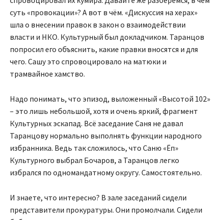
спровоцировал их кумира. Давайте же разберёмся, в чём
суть «провокации»? А вот в чём. «Дискуссия на херах»
шла о внесении правок в закон о взаимодействии
власти и НКО. Культурный был докладчиком. Таранцов
попросил его объяснить, какие правки вносятся и для
чего. Сашу это спровоцировало на матюки и
трамвайное хамство.
Надо понимать, что эпизод, выложенный «Высотой 102»
– это лишь небольшой, хотя и очень яркий, фрагмент
Культурных эскапад. Всё заседание Саня не давал
Таранцову нормально выполнять функции народного
избранника. Ведь так сложилось, что Саню «Ёп»
Культурного выбрал Бочаров, а Таранцов легко
избрался по одномандатному округу. Самостоятельно.
И знаете, что интересно? В зале заседаний сидели
представители прокуратуры. Они промолчали. Сидели