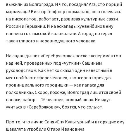
выжили из Волгограда. И что, посадил? Ага, сто порций
мармелада! Виктор Гепфнер нормально, не отвлекаясь
на писхопатов, работает, развивая культурные связи
России и Германии. И на эскапады хунвейбинов ему
наплевать с высокой колокольни. А город потерял
талантливого и неравнодушного человека.
На ладан дышит «Серебряковка» после экспериментов
над ней, проведенных под «чутким» Сашиным
руководством. Как метко сказал один известный в
местной блогосфере человек, «консерватория для
провинциального городишки — как папаха для
полковника». Скоро, похоже, Волгоград лишится своей
папахи, набор — 16 человек, полный швах. Не идут
учиться в «Серебряковку», боятся, что сольют.
Про то, что лично Саня «Ёп» Культурный и вторящие ему
шакалята угробили Отара Ивановича