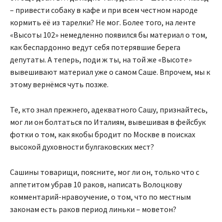
– привести собаку в кафе и при всем честном народе
кормить её из тарелки? Не мог. Более того, на ленте
«Высоты 102» немедленно появился бы материал о том,
как беспардонно ведут себя потерявшие берега
депутаты. А теперь, поди ж ты, на той же «Высоте»
вывешивают материал уже о самом Саше. Впрочем, мы к
этому вернёмся чуть позже.
Те, кто знал прежнего, адекватного Сашу, признайтесь,
мог ли он болтаться по Италиям, вывешивая в фейсбук
фотки о том, как якобы бродит по Москве в поисках
высокой духовности булгаковских мест?
Сашины товарищи, поясните, мог ли он, только что с
аппетитом убрав 10 раков, написать Волоцкову
комментарий-нравоучение, о том, что по местным
законам есть раков период линьки – моветон?