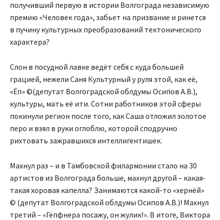
получивший первую в истории Волгограда независимую
премию «Человек года», забьет на призвание и ринется
в пучину культурных преобразований тектонического
характера?
Слон в посудной лавке ведёт себя с куда большей
грацией, нежели Саня Культурный у руля этой, как её,
«Ёп» ©(депутат Волгоградской облдумы Осипов А.В.),
культуры, мать её ити. Сотни работников этой сферы
покинули регион после того, как Саша отложил золотое
перо и взял в руки оглоблю, которой сподручно
рихтовать зажравшихся интеллигентишек.
Махнул раз – и в Тамбовской филармонии стало на 30
артистов из Волгограда больше, махнул другой – какая-
такая хоровая капелла? Занимаются какой-то «хернёй»
© (депутат Волгоградской облдумы Осипов А.В.)! Махнул
третий – «Гепфнера посажу, он жулик!». В итоге, Виктора