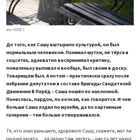
dsc 0035 1
До того, как Сашу вштырило культурой, он был
нормальным человеком. Понимал шутки, не тёрся в
соцсетях, адекватно воспринимал критику,
помаленьку выпивал и вообще, был своим в доску.
Товарищем был. А потом – практически сразу после
избрания депутатом в составе бригады Свидетелей
Движения В Перёд – Саша пошёл по наклонной.
Понеслась, пардон, по кочкам, как говорится. И чем
больше Саша ездил по музеЯм, да по картинным
галереям – тем больше отмораживался.
Те, кто знал раньшего, здорового Сашу, скажите, мог ли
он ещё десять… да ладно там, десять – шесть лет назад