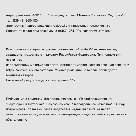
Адрес редакции: 400131, г. Волгоград, ул. им. Михаила Балонина, 2А, пом XIII,
тел.
8(8442) 260-100
Электронный адрес редакции: oblvestiru@yandex.ru, info@oblvesti.ru
Связаться с отделом рекламы:
8 (8442) 264-000
, tumanova@fm104.ru
Все права на материалы, размещенные на сайте ИА Областные вести,
защищены и охраняются законом Российской Федерации. При полном или
частичном
использовании материалов сайта, активная гиперссылка на главную страницу
https://oblvesti.ru/ обязательна.Мнение редакции не всегда совпадает с
мнением авторов.
Настоящий ресурс содержит материалы 16+
Публикации с пометкой «На правах рекламы», «Партнёрский проект»,
“Партнерский материал”, “Как экономить”, “Волгоградское качество”, “Выбор
потребителя” оплачены рекламодателем. Редакция сайта не несет
ответственности за достоверность информации, содержащейся в рекламных
объявлениях.