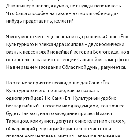
Джангишерашвили, я думаю, нет нужды вспоминать.
Что Саша способен на такое – вы могли себе когда-
нибудь представить, коллеги?
Я могу много чего ещё вспомнить, сравнивая Саню «Ёп»
Культурного и Александра Осипова – двух космически
разных персонажей новейшей истории Волгограда, но я
остановлюсь на квинтэссенции Сашиной метаморфозы.
На вчерашнем заседании Областной думы, разумеется.
На это мероприятие неожиданно для Сани «Ёп»
Культурного и его, не знаю, как их назвать –
однопартийцев? Но Саня «Ёп» Культурный удобно
беспартийный – назовём их однодумцами, так точнее
будет. Так вот, на это заседание пришёл Михаил
Таранцов, коммунист, депутат с многолетним стажем,
обладающий репутацией кристально чистого и
порядочного человека. Михаил Таранцов пришел не