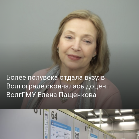
Более полувека отдала вузу: в
Волгограде скончалась доцент
ВолгГМУ Елена Пащенкова