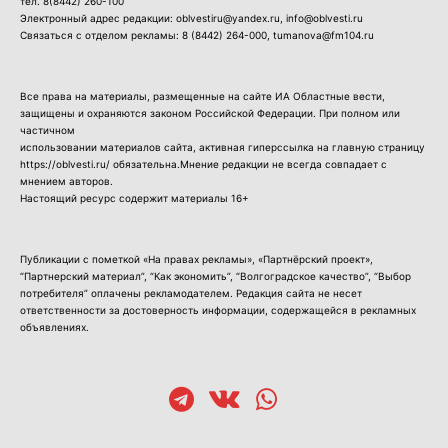
тел.
8(8442) 260-100
Электронный адрес редакции: oblvestiru@yandex.ru, info@oblvesti.ru
Связаться с отделом рекламы:
8 (8442) 264-000
, tumanova@fm104.ru
Все права на материалы, размещенные на сайте ИА Областные вести,
защищены и охраняются законом Российской Федерации. При полном или
частичном
использовании материалов сайта, активная гиперссылка на главную страницу
https://oblvesti.ru/ обязательна.Мнение редакции не всегда совпадает с
мнением авторов.
Настоящий ресурс содержит материалы 16+
Публикации с пометкой «На правах рекламы», «Партнёрский проект»,
“Партнерский материал”, “Как экономить”, “Волгоградское качество”, “Выбор
потребителя” оплачены рекламодателем. Редакция сайта не несет
ответственности за достоверность информации, содержащейся в рекламных
объявлениях.