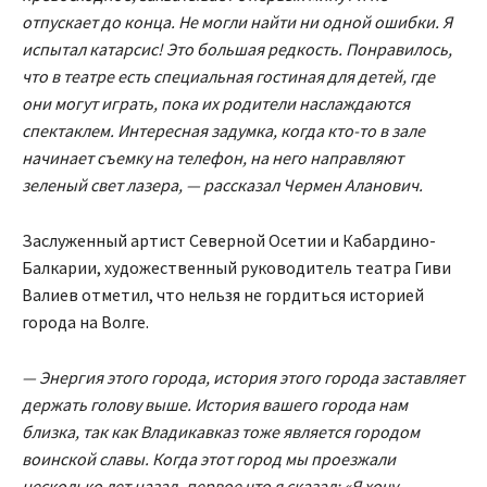
отпускает до конца. Не могли найти ни одной ошибки. Я
испытал катарсис! Это большая редкость. Понравилось,
что в театре есть специальная гостиная для детей, где
они могут играть, пока их родители наслаждаются
спектаклем. Интересная задумка, когда кто-то в зале
начинает съемку на телефон, на него направляют
зеленый свет лазера, — рассказал Чермен Аланович.
Заслуженный артист Северной Осетии и Кабардино-
Балкарии, художественный руководитель театра Гиви
Валиев отметил, что нельзя не гордиться историей
города на Волге.
— Энергия этого города, история этого города заставляет
держать голову выше. История вашего города нам
близка, так как Владикавказ тоже является городом
воинской славы. Когда этот город мы проезжали
несколько лет назад, первое что я сказал: «Я хочу