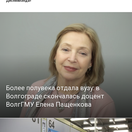
Диснейлэнда»
Более полувека отдала вузу: в
Волгограде скончалась доцент
ВолгГМУ Елена Пащенкова