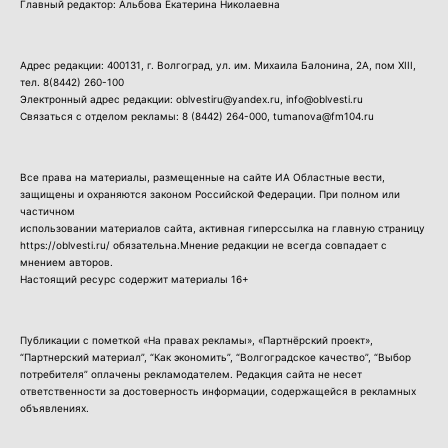
Главный редактор: Альбова Екатерина Николаевна
Адрес редакции: 400131, г. Волгоград, ул. им. Михаила Балонина, 2А, пом XIII,
тел.
8(8442) 260-100
Электронный адрес редакции: oblvestiru@yandex.ru, info@oblvesti.ru
Связаться с отделом рекламы:
8 (8442) 264-000
, tumanova@fm104.ru
Все права на материалы, размещенные на сайте ИА Областные вести,
защищены и охраняются законом Российской Федерации. При полном или
частичном
использовании материалов сайта, активная гиперссылка на главную страницу
https://oblvesti.ru/ обязательна.Мнение редакции не всегда совпадает с
мнением авторов.
Настоящий ресурс содержит материалы 16+
Публикации с пометкой «На правах рекламы», «Партнёрский проект»,
“Партнерский материал”, “Как экономить”, “Волгоградское качество”, “Выбор
потребителя” оплачены рекламодателем. Редакция сайта не несет
ответственности за достоверность информации, содержащейся в рекламных
объявлениях.