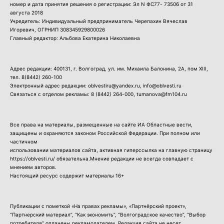
номер и дата принятия решения о регистрации: Эл N ФС77- 73506 от 31
августа 2018
Учредитель: Индивидуальный предприниматель Черепахин Вячеслав
Игоревич, ОГРНИП 308345929800026
Главный редактор: Альбова Екатерина Николаевна
Адрес редакции: 400131, г. Волгоград, ул. им. Михаила Балонина, 2А, пом XIII,
тел.
8(8442) 260-100
Электронный адрес редакции: oblvestiru@yandex.ru, info@oblvesti.ru
Связаться с отделом рекламы:
8 (8442) 264-000
, tumanova@fm104.ru
Все права на материалы, размещенные на сайте ИА Областные вести,
защищены и охраняются законом Российской Федерации. При полном или
частичном
использовании материалов сайта, активная гиперссылка на главную страницу
https://oblvesti.ru/ обязательна.Мнение редакции не всегда совпадает с
мнением авторов.
Настоящий ресурс содержит материалы 16+
Публикации с пометкой «На правах рекламы», «Партнёрский проект»,
“Партнерский материал”, “Как экономить”, “Волгоградское качество”, “Выбор
потребителя” оплачены рекламодателем. Редакция сайта не несет