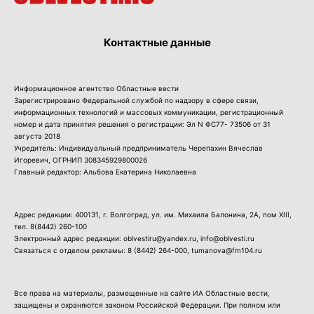
Контактные данные
Информационное агентство Областные вести
Зарегистрировано Федеральной службой по надзору в сфере связи,
информационных технологий и массовых коммуникации, регистрационный
номер и дата принятия решения о регистрации: Эл N ФС77- 73506 от 31
августа 2018
Учредитель: Индивидуальный предприниматель Черепахин Вячеслав
Игоревич, ОГРНИП 308345929800026
Главный редактор: Альбова Екатерина Николаевна
Адрес редакции: 400131, г. Волгоград, ул. им. Михаила Балонина, 2А, пом XIII,
тел.
8(8442) 260-100
Электронный адрес редакции: oblvestiru@yandex.ru, info@oblvesti.ru
Связаться с отделом рекламы:
8 (8442) 264-000
, tumanova@fm104.ru
Все права на материалы, размещенные на сайте ИА Областные вести,
защищены и охраняются законом Российской Федерации. При полном или