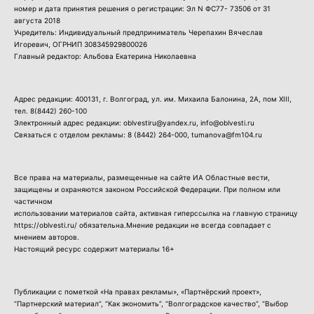
номер и дата принятия решения о регистрации: Эл N ФС77- 73506 от 31
августа 2018
Учредитель: Индивидуальный предприниматель Черепахин Вячеслав
Игоревич, ОГРНИП 308345929800026
Главный редактор: Альбова Екатерина Николаевна
Адрес редакции: 400131, г. Волгоград, ул. им. Михаила Балонина, 2А, пом XIII,
тел.
8(8442) 260-100
Электронный адрес редакции: oblvestiru@yandex.ru, info@oblvesti.ru
Связаться с отделом рекламы:
8 (8442) 264-000
, tumanova@fm104.ru
Все права на материалы, размещенные на сайте ИА Областные вести,
защищены и охраняются законом Российской Федерации. При полном или
частичном
использовании материалов сайта, активная гиперссылка на главную страницу
https://oblvesti.ru/ обязательна.Мнение редакции не всегда совпадает с
мнением авторов.
Настоящий ресурс содержит материалы 16+
Публикации с пометкой «На правах рекламы», «Партнёрский проект»,
“Партнерский материал”, “Как экономить”, “Волгоградское качество”, “Выбор