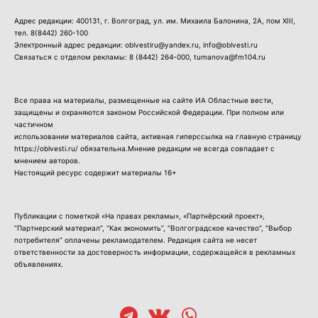
Адрес редакции: 400131, г. Волгоград, ул. им. Михаила Балонина, 2А, пом XIII,
тел.
8(8442) 260-100
Электронный адрес редакции: oblvestiru@yandex.ru, info@oblvesti.ru
Связаться с отделом рекламы:
8 (8442) 264-000
, tumanova@fm104.ru
Все права на материалы, размещенные на сайте ИА Областные вести,
защищены и охраняются законом Российской Федерации. При полном или
частичном
использовании материалов сайта, активная гиперссылка на главную страницу
https://oblvesti.ru/ обязательна.Мнение редакции не всегда совпадает с
мнением авторов.
Настоящий ресурс содержит материалы 16+
Публикации с пометкой «На правах рекламы», «Партнёрский проект»,
“Партнерский материал”, “Как экономить”, “Волгоградское качество”, “Выбор
потребителя” оплачены рекламодателем. Редакция сайта не несет
ответственности за достоверность информации, содержащейся в рекламных
объявлениях.