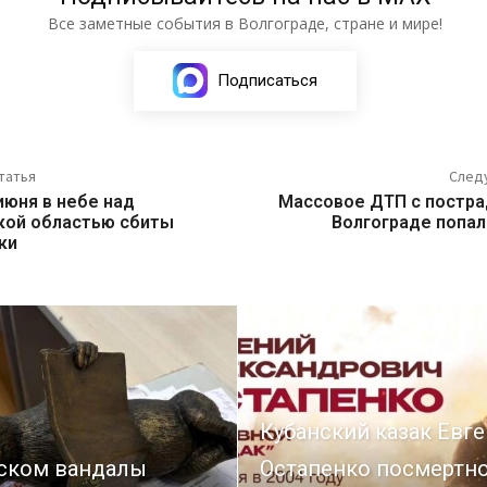
Все заметные события в Волгограде, стране и мире!
Подписаться
татья
След
 июня в небе над
Массовое ДТП с постр
кой областью сбиты
Волгограде попал
ки
Кубанский казак Евг
ском вандалы
Остапенко посмертн