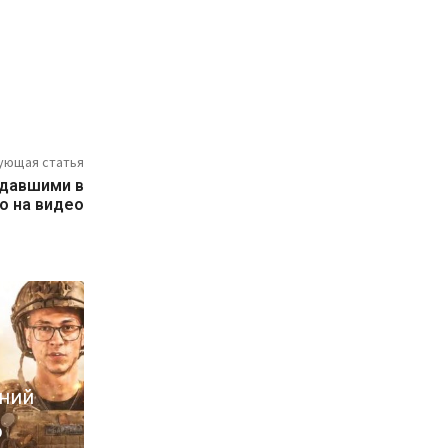
ующая статья
адавшими в
о на видео
ений
о