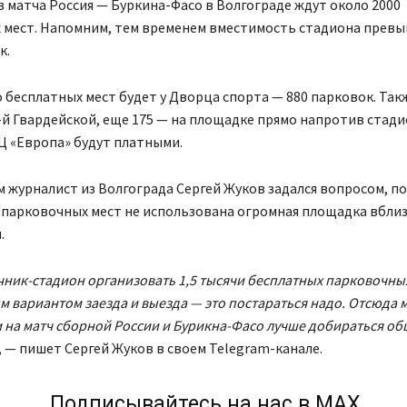
матча Россия — Буркина-Фасо в Волгограде ждут около 2000
 мест. Напомним, тем временем вместимость стадиона превы
к.
 бесплатных мест будет у Дворца спорта — 880 парковок. Так
-й Гвардейской, еще 175 — на площадке прямо напротив стади
Ц «Европа» будут платными.
 журналист из Волгограда Сергей Жуков задался вопросом, по
 парковочных мест не использована огромная площадка вбли
.
чник-стадион организовать 1,5 тысячи бесплатных парковочных
 вариантом заезда и выезда — это постараться надо. Отсюда 
на матч сборной России и Бурикна-Фасо лучше добираться о
, — пишет Сергей Жуков в своем Telegram-канале.
Подписывайтесь на нас в МАХ