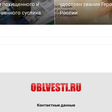
и похищенного и
удостоен звания Гер
ованного суслика
России
Контактные данные