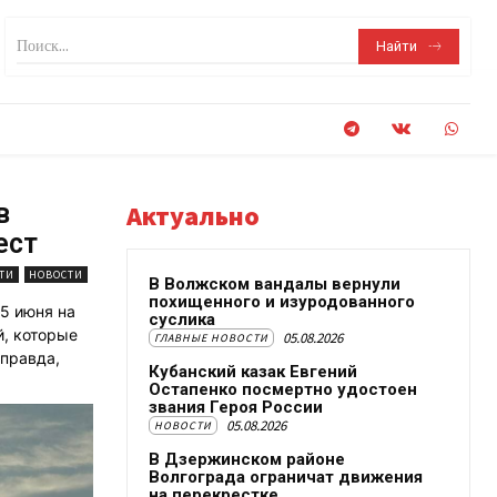
Поиск...
Найти
в
Актуально
ест
ТИ
НОВОСТИ
В Волжском вандалы вернули
похищенного и изуродованного
5 июня на
суслика
й, которые
05.08.2026
ГЛАВНЫЕ НОВОСТИ
 правда,
Кубанский казак Евгений
Остапенко посмертно удостоен
звания Героя России
05.08.2026
НОВОСТИ
В Дзержинском районе
Волгограда ограничат движения
на перекрестке