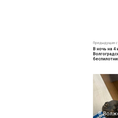
Предыдущая с
В ночь на 4
Волгоградс
беспилотни
В Волж