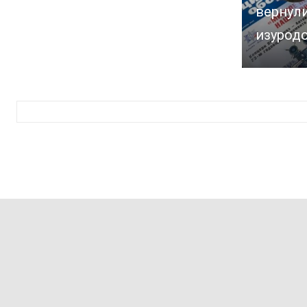
вернул
изурод