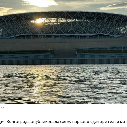
TI"
я Волгограда опубликовала схему парковок для зрителей ма