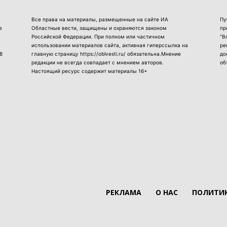
Все права на материалы, размещенные на сайте ИА
Пу
е
Областные вести, защищены и охраняются законом
пр
Российской Федерации. При полном или частичном
“В
использовании материалов сайта, активная гиперссылка на
ре
8
главную страницу https://oblvesti.ru/ обязательна.Мнение
до
редакции не всегда совпадает с мнением авторов.
об
Настоящий ресурс содержит материалы 16+
РЕКЛАМА
О НАС
ПОЛИТИК