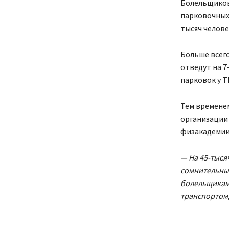
Болельщиков 
парковочных
тысяч челове
Больше всего
отведут на 7
парковок у Т
Тем временем
организации
физакадемии
— На 45-тыся
сомнительным
болельщикам 
транспортом