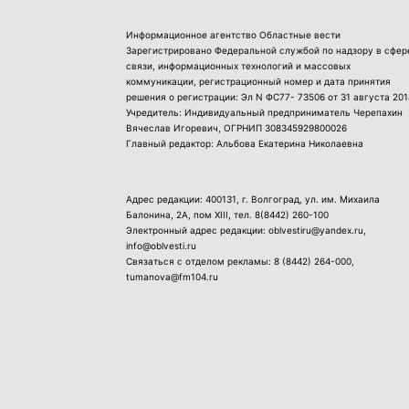
Информационное агентство Областные вести
Зарегистрировано Федеральной службой по надзору в сфер
связи, информационных технологий и массовых
коммуникации, регистрационный номер и дата принятия
решения о регистрации: Эл N ФС77- 73506 от 31 августа 201
Учредитель: Индивидуальный предприниматель Черепахин
Вячеслав Игоревич, ОГРНИП 308345929800026
Главный редактор: Альбова Екатерина Николаевна
Адрес редакции: 400131, г. Волгоград, ул. им. Михаила
Балонина, 2А, пом XIII, тел.
8(8442) 260-100
Электронный адрес редакции: oblvestiru@yandex.ru,
info@oblvesti.ru
Связаться с отделом рекламы:
8 (8442) 264-000
,
tumanova@fm104.ru