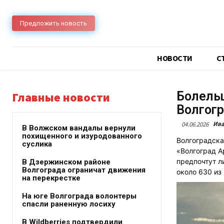
Предложить новость
НОВОСТИ
C
Болельщ
Главные новости
Волгогр
Ива
04.06.2026
В Волжском вандалы вернули
похищенного и изуродованного
Волгоградска
суслика
«Волгоград А
предпочтут л
В Дзержинском районе
Волгограда ограничат движения
около 630 из
на перекрестке
На юге Волгограда волонтеры
спасли раненную лосиху
В Wildberries подтвердили