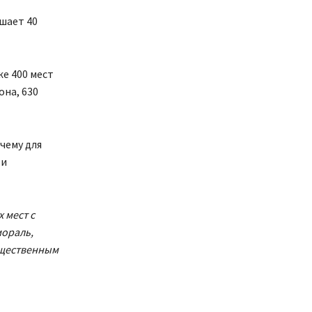
шает 40
же 400 мест
она, 630
чему для
зи
 мест с
мораль,
бщественным