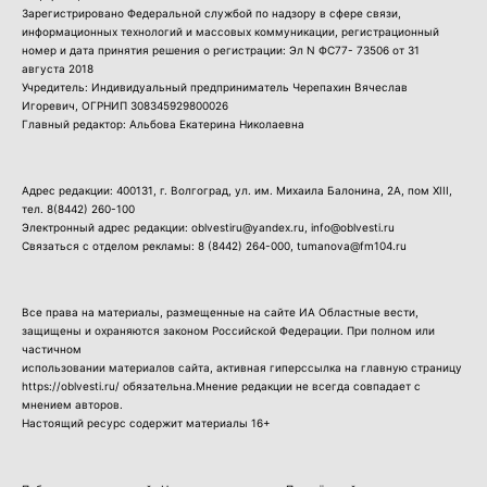
Зарегистрировано Федеральной службой по надзору в сфере связи,
информационных технологий и массовых коммуникации, регистрационный
номер и дата принятия решения о регистрации: Эл N ФС77- 73506 от 31
августа 2018
Учредитель: Индивидуальный предприниматель Черепахин Вячеслав
Игоревич, ОГРНИП 308345929800026
Главный редактор: Альбова Екатерина Николаевна
Адрес редакции: 400131, г. Волгоград, ул. им. Михаила Балонина, 2А, пом XIII,
тел.
8(8442) 260-100
Электронный адрес редакции: oblvestiru@yandex.ru, info@oblvesti.ru
Связаться с отделом рекламы:
8 (8442) 264-000
, tumanova@fm104.ru
Все права на материалы, размещенные на сайте ИА Областные вести,
защищены и охраняются законом Российской Федерации. При полном или
частичном
использовании материалов сайта, активная гиперссылка на главную страницу
https://oblvesti.ru/ обязательна.Мнение редакции не всегда совпадает с
мнением авторов.
Настоящий ресурс содержит материалы 16+