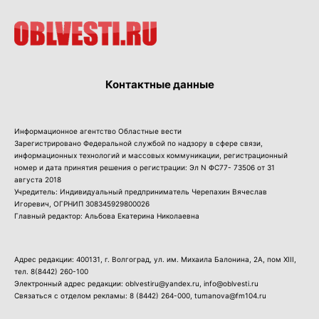
Контактные данные
Информационное агентство Областные вести
Зарегистрировано Федеральной службой по надзору в сфере связи,
информационных технологий и массовых коммуникации, регистрационный
номер и дата принятия решения о регистрации: Эл N ФС77- 73506 от 31
августа 2018
Учредитель: Индивидуальный предприниматель Черепахин Вячеслав
Игоревич, ОГРНИП 308345929800026
Главный редактор: Альбова Екатерина Николаевна
Адрес редакции: 400131, г. Волгоград, ул. им. Михаила Балонина, 2А, пом XIII,
тел.
8(8442) 260-100
Электронный адрес редакции: oblvestiru@yandex.ru, info@oblvesti.ru
Связаться с отделом рекламы:
8 (8442) 264-000
, tumanova@fm104.ru