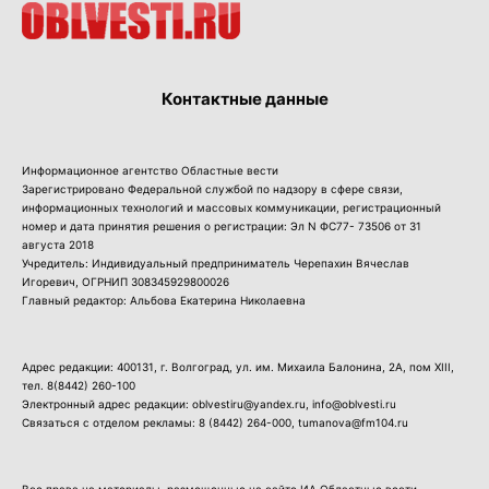
Контактные данные
Информационное агентство Областные вести
Зарегистрировано Федеральной службой по надзору в сфере связи,
информационных технологий и массовых коммуникации, регистрационный
номер и дата принятия решения о регистрации: Эл N ФС77- 73506 от 31
августа 2018
Учредитель: Индивидуальный предприниматель Черепахин Вячеслав
Игоревич, ОГРНИП 308345929800026
Главный редактор: Альбова Екатерина Николаевна
Адрес редакции: 400131, г. Волгоград, ул. им. Михаила Балонина, 2А, пом XIII,
тел.
8(8442) 260-100
Электронный адрес редакции: oblvestiru@yandex.ru, info@oblvesti.ru
Связаться с отделом рекламы:
8 (8442) 264-000
, tumanova@fm104.ru