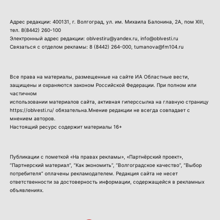
Адрес редакции: 400131, г. Волгоград, ул. им. Михаила Балонина, 2А, пом XIII,
тел.
8(8442) 260-100
Электронный адрес редакции: oblvestiru@yandex.ru, info@oblvesti.ru
Связаться с отделом рекламы:
8 (8442) 264-000
, tumanova@fm104.ru
Все права на материалы, размещенные на сайте ИА Областные вести,
защищены и охраняются законом Российской Федерации. При полном или
частичном
использовании материалов сайта, активная гиперссылка на главную страницу
https://oblvesti.ru/ обязательна.Мнение редакции не всегда совпадает с
мнением авторов.
Настоящий ресурс содержит материалы 16+
Публикации с пометкой «На правах рекламы», «Партнёрский проект»,
“Партнерский материал”, “Как экономить”, “Волгоградское качество”, “Выбор
потребителя” оплачены рекламодателем. Редакция сайта не несет
ответственности за достоверность информации, содержащейся в рекламных
объявлениях.