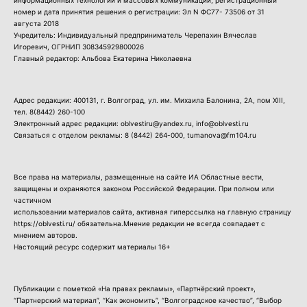
информационных технологий и массовых коммуникации, регистрационный
номер и дата принятия решения о регистрации: Эл N ФС77- 73506 от 31
августа 2018
Учредитель: Индивидуальный предприниматель Черепахин Вячеслав
Игоревич, ОГРНИП 308345929800026
Главный редактор: Альбова Екатерина Николаевна
Адрес редакции: 400131, г. Волгоград, ул. им. Михаила Балонина, 2А, пом XIII,
тел.
8(8442) 260-100
Электронный адрес редакции: oblvestiru@yandex.ru, info@oblvesti.ru
Связаться с отделом рекламы:
8 (8442) 264-000
, tumanova@fm104.ru
Все права на материалы, размещенные на сайте ИА Областные вести,
защищены и охраняются законом Российской Федерации. При полном или
частичном
использовании материалов сайта, активная гиперссылка на главную страницу
https://oblvesti.ru/ обязательна.Мнение редакции не всегда совпадает с
мнением авторов.
Настоящий ресурс содержит материалы 16+
Публикации с пометкой «На правах рекламы», «Партнёрский проект»,
“Партнерский материал”, “Как экономить”, “Волгоградское качество”, “Выбор