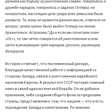
режима как борьбу за уничтожение славян. Говорилось о
дружбе народов, говорилось о задачах Гитлера, но
конкретная, настоящая цель среди всех замыслов была
размыта. Те, кому не нравится данная мысль, ответьте на
вопрос: зачем нужно было выйти Гитлеру на линию
Архангельск- Астрахань? Да и если мы почитаем план
«Ост», то там чётко говорится об уничтожении и/или
загон в резервации трëх народов: русских, украинцев,
белорусов.
Историк отмечает, что послевоенный дискурс,
благодаря качественной работе с информацией со
стороны Запада, свëлся к уничтожению еврейского
населения Европы. В результате СССР потерял главный
ключ в своей идеологической борьбе. Он не добился
признания, либо создания общего фона за пределами
страны, представления о том, что нацизм — это и есть
порождение Запада и капитализма. По мнению