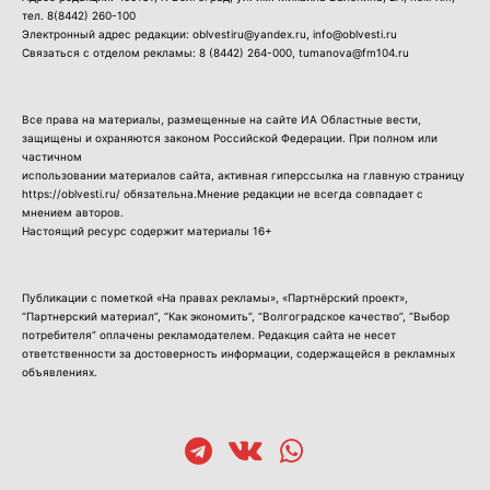
тел.
8(8442) 260-100
Электронный адрес редакции: oblvestiru@yandex.ru, info@oblvesti.ru
Связаться с отделом рекламы:
8 (8442) 264-000
, tumanova@fm104.ru
Все права на материалы, размещенные на сайте ИА Областные вести,
защищены и охраняются законом Российской Федерации. При полном или
частичном
использовании материалов сайта, активная гиперссылка на главную страницу
https://oblvesti.ru/ обязательна.Мнение редакции не всегда совпадает с
мнением авторов.
Настоящий ресурс содержит материалы 16+
Публикации с пометкой «На правах рекламы», «Партнёрский проект»,
“Партнерский материал”, “Как экономить”, “Волгоградское качество”, “Выбор
потребителя” оплачены рекламодателем. Редакция сайта не несет
ответственности за достоверность информации, содержащейся в рекламных
объявлениях.