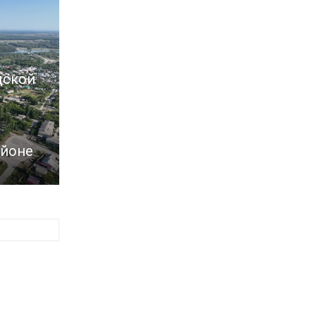
дской
айоне