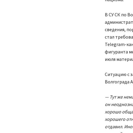
В СУ СК по В
администрат
сведения, по
стал требова
Telegram-кан
фигуранта ме
июля материа
Ситуацию с 
Волгограда А
— Тут же нем
он неоднозна
хорошо общал
хорошего отн
отдавил. Ино