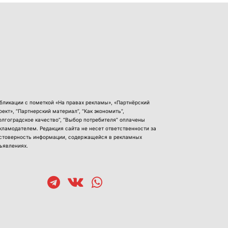
бликации с пометкой «На правах рекламы», «Партнёрский
оект», “Партнерский материал”, “Как экономить”,
олгоградское качество”, “Выбор потребителя” оплачены
кламодателем. Редакция сайта не несет ответственности за
стоверность информации, содержащейся в рекламных
ъявлениях.