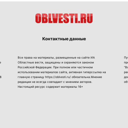
Контактные данные
Все права на материалы, размещенные на сайте ИА
Пу
е
Областные вести, защищены и охраняются законом
пр
Российской Федерации. При полном или частичном
“В
использовании материалов сайта, активная гиперссылка на
ре
8
главную страницу https://oblvesti.ru/ обязательна.Мнение
до
редакции не всегда совпадает с мнением авторов.
об
Настоящий ресурс содержит материалы 16+