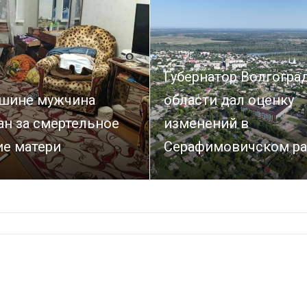
Губернатор Волгогра
шине мужчина
области дал оценку
ан за смертельное
изменений в
ие матери
Серафимовичском р