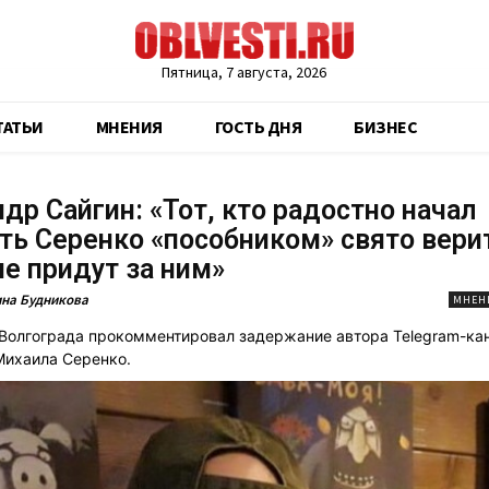
Пятница, 7 августа, 2026
ТАТЬИ
МНЕНИЯ
ГОСТЬ ДНЯ
БИЗНЕС
др Сайгин: «Тот, кто радостно начал
ть Серенко «пособником» свято верит
не придут за ним»
на Будникова
МНЕН
 Волгограда прокомментировал задержание автора Telegram-ка
Михаила Серенко.