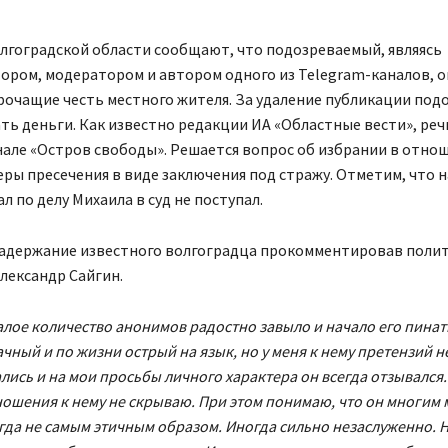
олгоградской области сообщают, что подозреваемый, являясь
ором, модератором и автором одного из Telegram-каналов, 
рочащие честь местного жителя. За удаление публикации по
ть деньги. Как известно редакции ИА «Областные вести», реч
але «Остров свободы». Решается вопрос об избрании в отно
ры пресечения в виде заключения под стражу. Отметим, что н
л по делу Михаила в суд не поступал.
задержание известного волгоградца прокомментировав полит
лександр Сайгин.
алое количество анонимов радостно завыло и начало его пинат
чный и по жизни острый на язык, но у меня к нему претензий н
ись и на мои просьбы личного характера он всегда отзывался.
ошения к нему не скрываю. При этом понимаю, что он многим
гда не самым этичным образом. Иногда сильно незаслуженно. Н