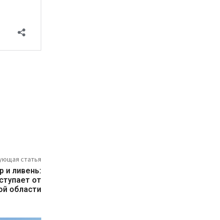
ующая статья
 и ливень:
ступает от
ой области