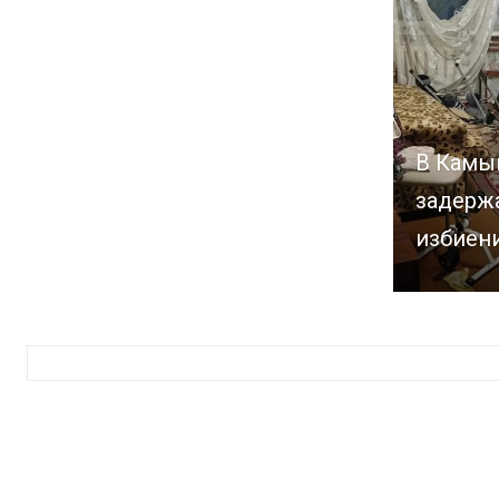
В Камы
задерж
избиен