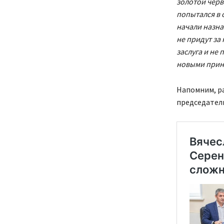
золотой черв
попытался в 
начали назна
не придут за 
заслуга и не 
новыми приня
Напомним, р
председатель