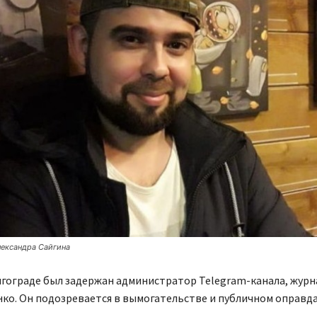
лександра Сайгина
лгограде был задержан администратор Telegram-канала, журн
ко. Он подозревается в вымогательстве и публичном оправд