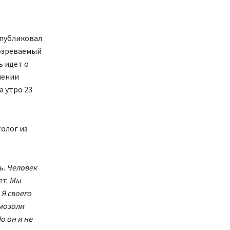
опубликовал
дозреваемый
ь идет о
шении
а утро 23
олог из
ь. Человек
ет. Мы
 Я своего
 мозоли
о он и не