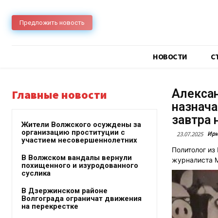
Предложить новость
НОВОСТИ
C
Алексан
Главные новости
назнача
завтра 
Жители Волжского осуждены за
организацию проституции с
Ири
23.07.2025
участием несовершеннолетних
Политолог из
В Волжском вандалы вернули
журналиста 
похищенного и изуродованного
суслика
В Дзержинском районе
Волгограда ограничат движения
на перекрестке