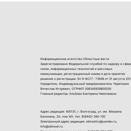
Информационное агентство Областные вести
Зарегистрировано Федеральной службой по надзору в сфер
связи, информационных технологий и массовых
коммуникации, регистрационный номер и дата принятия
решения о регистрации: Эл N ФС77- 73506 от 31 августа 201
Учредитель: Индивидуальный предприниматель Черепахин
Вячеслав Игоревич, ОГРНИП 308345929800026
Главный редактор: Альбова Екатерина Николаевна
Адрес редакции: 400131, г. Волгоград, ул. им. Михаила
Балонина, 2А, пом XIII, тел.
8(8442) 260-100
Электронный адрес редакции: oblvestiru@yandex.ru,
info@oblvesti.ru