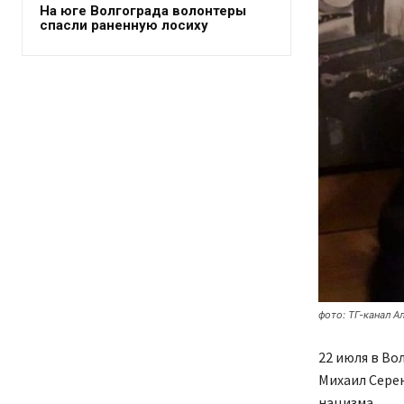
На юге Волгограда волонтеры
спасли раненную лосиху
фото: ТГ-канал А
22 июля в Во
Михаил Серен
нацизма.