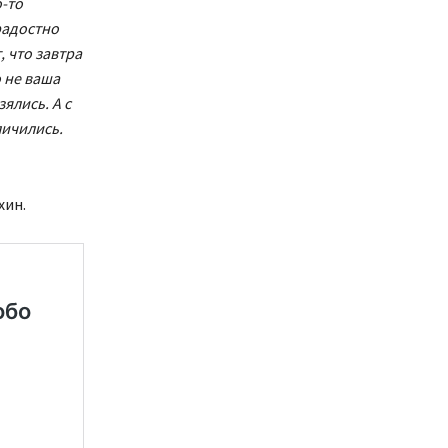
о-то
радостно
 что завтра
о не ваша
зялись. А с
личились.
хин.