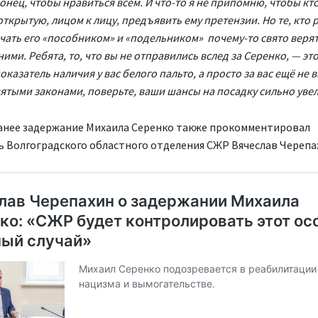
онец, чтобы нравиться всем. И что-то я не припомню, чтобы кт
открытую, лицом к лицу, предъявить ему претензии. Но те, кто 
чать его «пособником» и «подельником» почему-то свято верят,
ними. Ребята, то, что вы не отправились вслед за Серенко, — эт
показатель наличия у вас белого пальто, а просто за вас ещё не в
тыми законами, поверьте, ваши шансы на посадку сильно уве
анее задержание Михаила Серенко также прокомментировал
 Волгоградского областного отделения СЖР Вячеслав Черепа