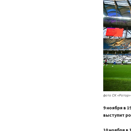
фото СК «Ротор»
9 ноября в 1
выступит ро
10 ноября в