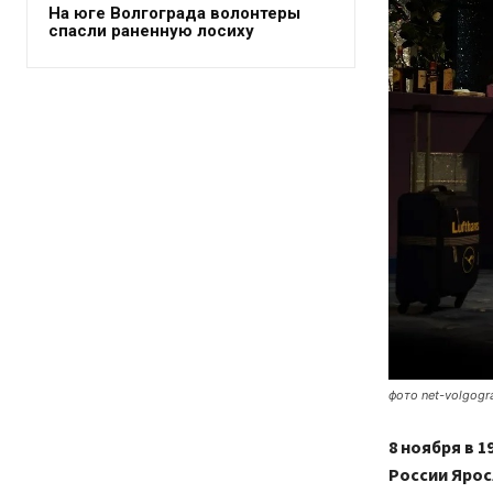
На юге Волгограда волонтеры
спасли раненную лосиху
фото net-volgogr
8 ноября в 
России Ярос