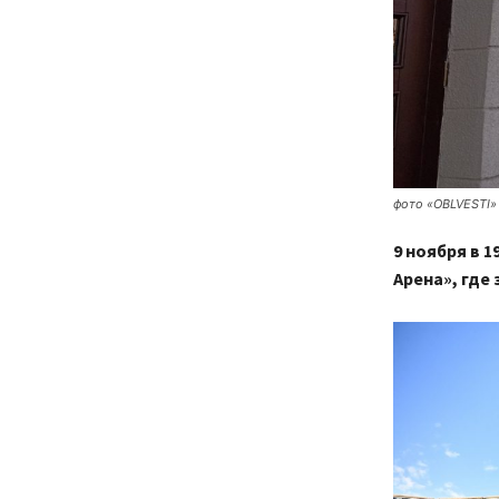
фото «OBLVESTI»
9 ноября в 
Арена», где