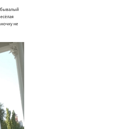
небывалый
весёлая
ночку не