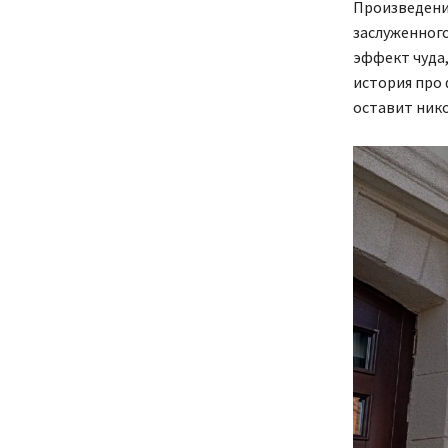
Произведение
заслуженног
эффект чуда,
история про 
оставит ник