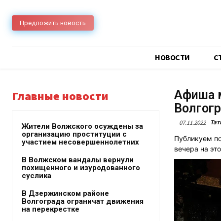
Предложить новость
НОВОСТИ
C
Афиша м
Главные новости
Волгог
Тат
07.11.2022
Жители Волжского осуждены за
организацию проституции с
Публикуем по
участием несовершеннолетних
вечера на это
В Волжском вандалы вернули
похищенного и изуродованного
суслика
В Дзержинском районе
Волгограда ограничат движения
на перекрестке