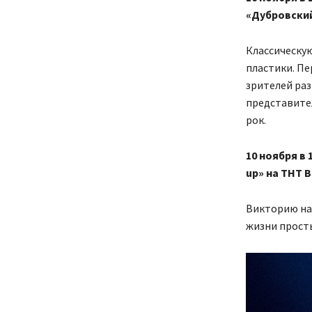
«Дубровский
Классическую
пластики. Пе
зрителей раз
представител
рок.
10 ноября в
up» на ТНТ 
Викторию на
жизни просты