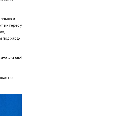
 языка и
т интерес у
ах,
 под хард-
ента «Stand
ывает о