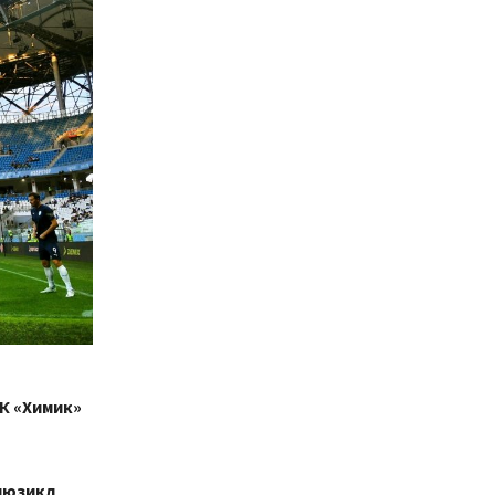
ДК «Химик»
 мюзикл