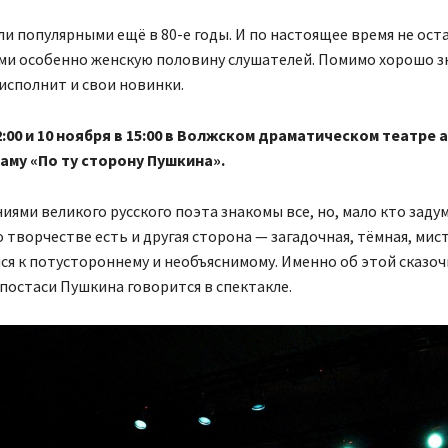
ли популярными ещё в 80-е годы. И по настоящее время не ос
и особенно женскую половину слушателей. Помимо хорошо 
исполнит и свои новинки.
2:00 и 10 ноября в 15:00 в Волжском драматическом театре
аму «По ту сторону Пушкина».
иями великого русского поэта знакомы все, но, мало кто заду
го творчестве есть и другая сторона — загадочная, тёмная, мис
я к потустороннему и необъяснимому. Именно об этой сказоч
постаси Пушкина говорится в спектакле.