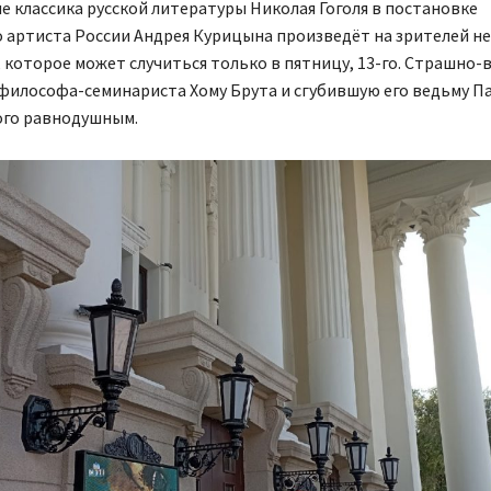
 классика русской литературы Николая Гоголя в постановке
о артиста России Андрея Курицына произведёт на зрителей 
 которое может случиться только в пятницу, 13-го. Страшно-
философа-семинариста Хому Брута и сгубившую его ведьму Па
ого равнодушным.