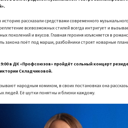
».
 историю рассказали средствами современного музыкального
реплетение всевозможных стилей всегда интригует и вызывае
ных поколений и вкусов. Главная героиня изъясняется в романс
ь закона поёт под марши, разбойники строят коварные планы
 19:00 в ДК «Профсоюзов» пройдёт сольный концерт резид
Виктории Складчиковой.
зывают народным комиком, в своих постановках она рассказ
х людей. Её шутки понятны и близки каждому.