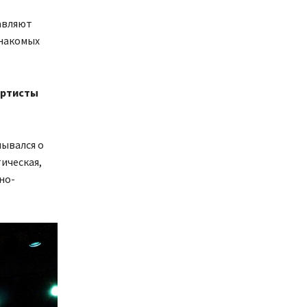
тавляют
знакомых
 артисты
мывался о
тическая,
но-