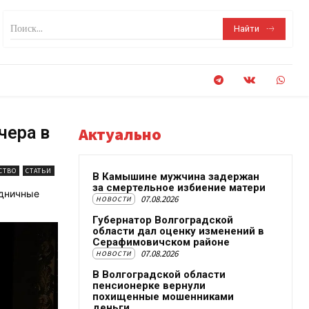
Поиск...
Найти
чера в
Актуально
СТВО
СТАТЬИ
В Камышине мужчина задержан
за смертельное избиение матери
удничные
07.08.2026
НОВОСТИ
Губернатор Волгоградской
области дал оценку изменений в
Серафимовичском районе
07.08.2026
НОВОСТИ
В Волгоградской области
пенсионерке вернули
похищенные мошенниками
деньги