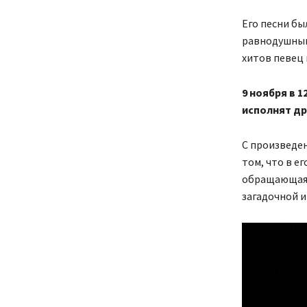
Его песни бы
равнодушным
хитов певец 
9 ноября в 1
исполнят др
С произведен
том, что в е
обращающаяс
загадочной и