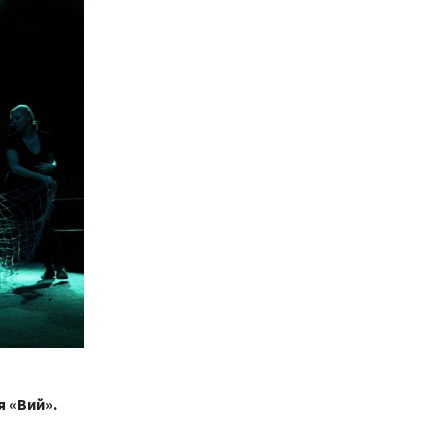
 «Вий».