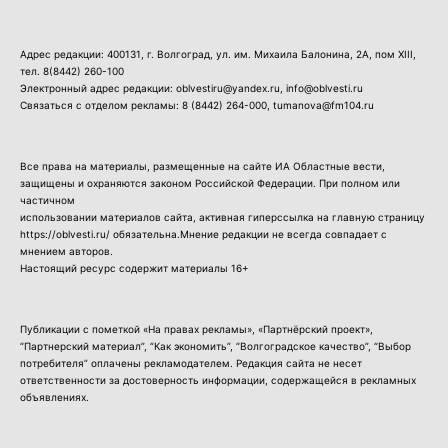
Адрес редакции: 400131, г. Волгоград, ул. им. Михаила Балонина, 2А, пом XIII,
тел.
8(8442) 260-100
Электронный адрес редакции: oblvestiru@yandex.ru, info@oblvesti.ru
Связаться с отделом рекламы:
8 (8442) 264-000
, tumanova@fm104.ru
Все права на материалы, размещенные на сайте ИА Областные вести,
защищены и охраняются законом Российской Федерации. При полном или
частичном
использовании материалов сайта, активная гиперссылка на главную страницу
https://oblvesti.ru/ обязательна.Мнение редакции не всегда совпадает с
мнением авторов.
Настоящий ресурс содержит материалы 16+
Публикации с пометкой «На правах рекламы», «Партнёрский проект»,
“Партнерский материал”, “Как экономить”, “Волгоградское качество”, “Выбор
потребителя” оплачены рекламодателем. Редакция сайта не несет
ответственности за достоверность информации, содержащейся в рекламных
объявлениях.