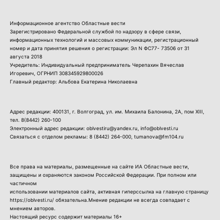
Информационное агентство Областные вести
Зарегистрировано Федеральной службой по надзору в сфере связи,
информационных технологий и массовых коммуникации, регистрационный
номер и дата принятия решения о регистрации: Эл N ФС77- 73506 от 31
августа 2018
Учредитель: Индивидуальный предприниматель Черепахин Вячеслав
Игоревич, ОГРНИП 308345929800026
Главный редактор: Альбова Екатерина Николаевна
Адрес редакции: 400131, г. Волгоград, ул. им. Михаила Балонина, 2А, пом XIII,
тел.
8(8442) 260-100
Электронный адрес редакции: oblvestiru@yandex.ru, info@oblvesti.ru
Связаться с отделом рекламы:
8 (8442) 264-000
, tumanova@fm104.ru
Все права на материалы, размещенные на сайте ИА Областные вести,
защищены и охраняются законом Российской Федерации. При полном или
частичном
использовании материалов сайта, активная гиперссылка на главную страницу
https://oblvesti.ru/ обязательна.Мнение редакции не всегда совпадает с
мнением авторов.
Настоящий ресурс содержит материалы 16+