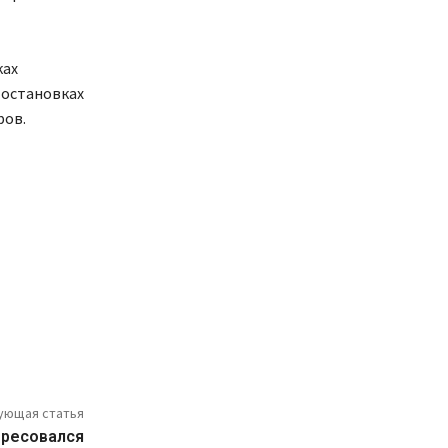
ках
х остановках
ров.
ующая статья
ересовался