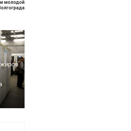
м молодой
Волгограда
ажиров
а