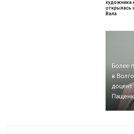
художника 
открылась 
Вала
Более п
в Волго
доцент
Пащенк