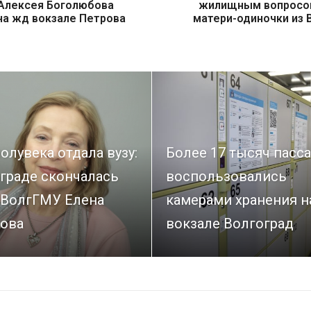
Алексея Боголюбова
жилищным вопросо
на жд вокзале Петрова
матери-одиночки из 
олувека отдала вузу:
Более 17 тысяч пасс
граде скончалась
воспользовались
 ВолгГМУ Елена
камерами хранения н
ова
вокзале Волгоград