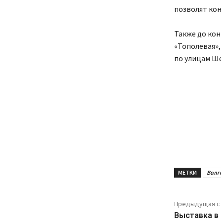
позволят ко
Также до кон
«Тополевая»,
по улицам Ше
МЕТКИ
Волг
Предыдущая с
Выставка в 