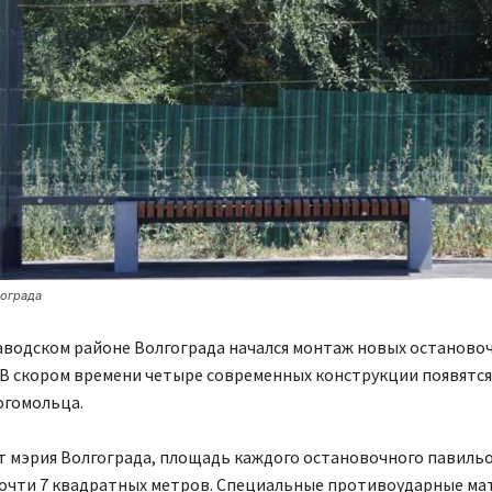
гограда
аводском районе Волгограда начался монтаж новых останово
В скором времени четыре современных конструкции появятся
огомольца.
т мэрия Волгограда, площадь каждого остановочного павиль
почти 7 квадратных метров. Специальные противоударные ма