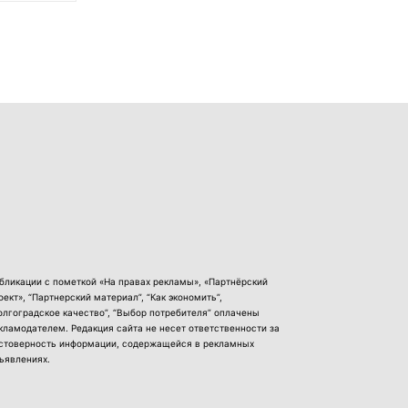
бликации с пометкой «На правах рекламы», «Партнёрский
оект», “Партнерский материал”, “Как экономить”,
олгоградское качество”, “Выбор потребителя” оплачены
кламодателем. Редакция сайта не несет ответственности за
стоверность информации, содержащейся в рекламных
ъявлениях.