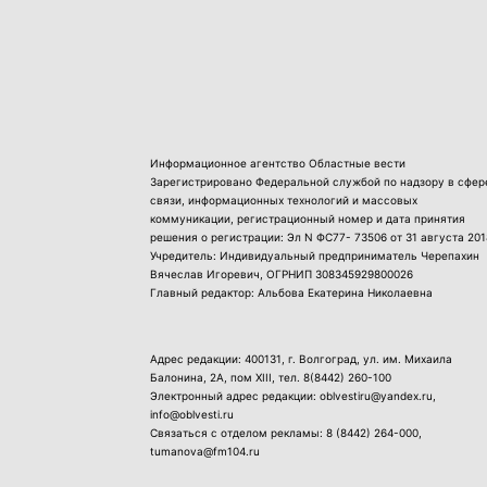
Информационное агентство Областные вести
Зарегистрировано Федеральной службой по надзору в сфер
связи, информационных технологий и массовых
коммуникации, регистрационный номер и дата принятия
решения о регистрации: Эл N ФС77- 73506 от 31 августа 201
Учредитель: Индивидуальный предприниматель Черепахин
Вячеслав Игоревич, ОГРНИП 308345929800026
Главный редактор: Альбова Екатерина Николаевна
Адрес редакции: 400131, г. Волгоград, ул. им. Михаила
Балонина, 2А, пом XIII, тел.
8(8442) 260-100
Электронный адрес редакции: oblvestiru@yandex.ru,
info@oblvesti.ru
Связаться с отделом рекламы:
8 (8442) 264-000
,
tumanova@fm104.ru