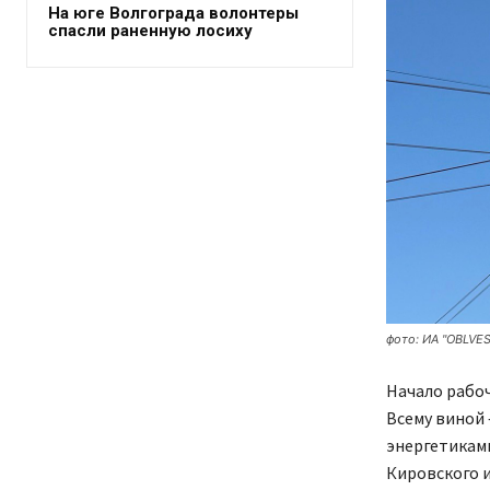
На юге Волгограда волонтеры
спасли раненную лосиху
фото: ИА "OBLVES
Начало рабоч
Всему виной
энергетиками
Кировского и