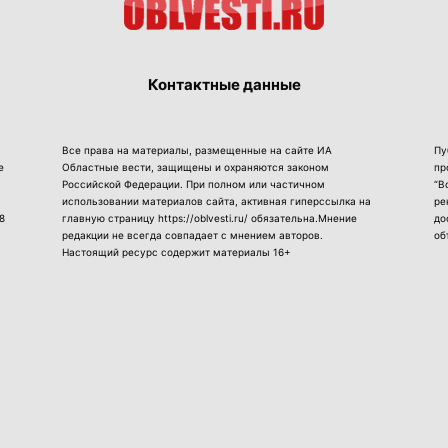
Контактные данные
Все права на материалы, размещенные на сайте ИА
Пу
е
Областные вести, защищены и охраняются законом
пр
Российской Федерации. При полном или частичном
“В
использовании материалов сайта, активная гиперссылка на
ре
8
главную страницу https://oblvesti.ru/ обязательна.Мнение
до
редакции не всегда совпадает с мнением авторов.
об
Настоящий ресурс содержит материалы 16+