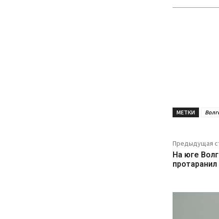
МЕТКИ
Волг
Предыдущая с
На юге Вол
протаранил