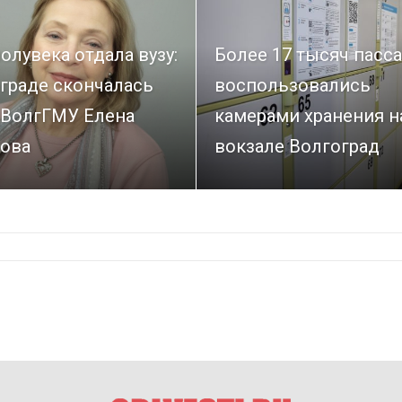
олувека отдала вузу:
Более 17 тысяч пасс
граде скончалась
воспользовались
 ВолгГМУ Елена
камерами хранения н
ова
вокзале Волгоград