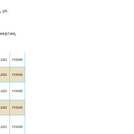
 ул.
нергии,