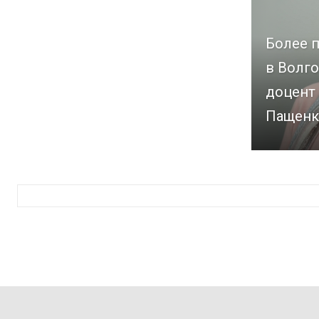
Более п
в Волго
доцент
Пащенк