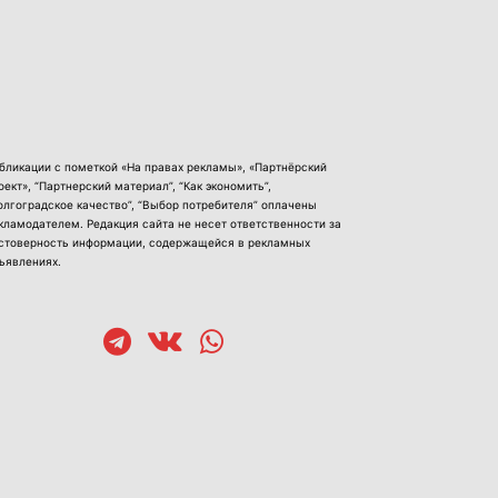
бликации с пометкой «На правах рекламы», «Партнёрский
оект», “Партнерский материал”, “Как экономить”,
олгоградское качество”, “Выбор потребителя” оплачены
кламодателем. Редакция сайта не несет ответственности за
стоверность информации, содержащейся в рекламных
ъявлениях.