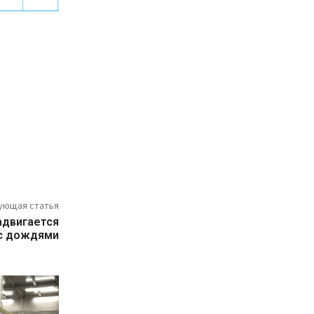
ующая статья
адвигается
 с дождями