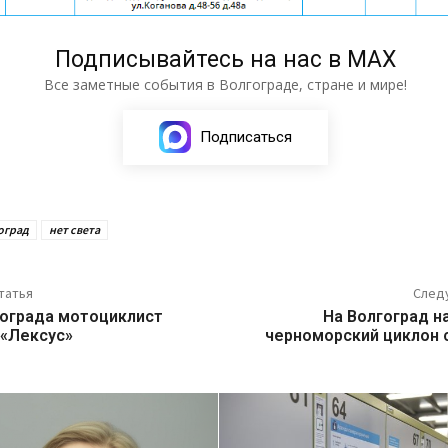
Подписывайтесь на нас в МАХ
Все заметные события в Волгограде, стране и мире!
Подписаться
оград
нет света
татья
След
гограда мотоциклист
На Волгоград н
 «Лексус»
черноморский циклон