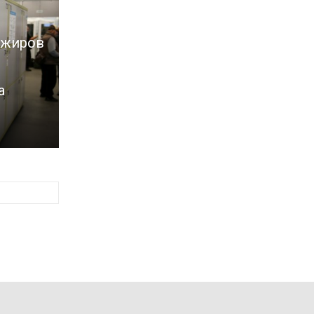
ажиров
а