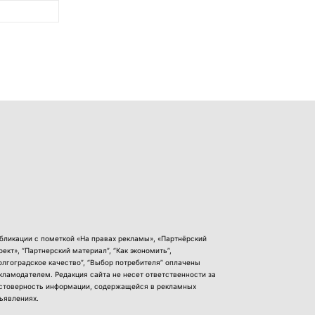
бликации с пометкой «На правах рекламы», «Партнёрский
оект», “Партнерский материал”, “Как экономить”,
олгоградское качество”, “Выбор потребителя” оплачены
кламодателем. Редакция сайта не несет ответственности за
стоверность информации, содержащейся в рекламных
ъявлениях.