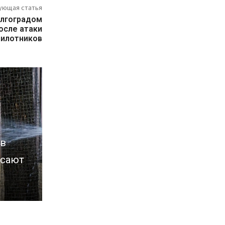
ующая статья
олгоградом
осле атаки
пилотников
 в
асают