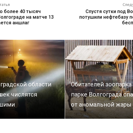
татья
След
о более 40 тысяч
Спустя сутки под В
Волгограде на матче 13
потушили нефтебазу п
ется аншлаг
бес
оградской области
Обитателей зоопарка
век числятся
парке Волгограда сп
шими
от аномальной жары