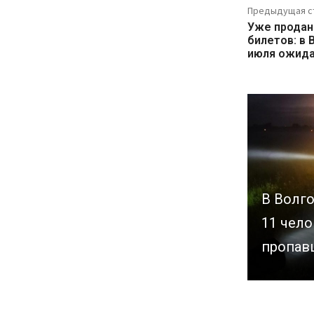
Предыдущая с
Уже продан
билетов: в 
июля ожида
В Волг
11 чело
пропав