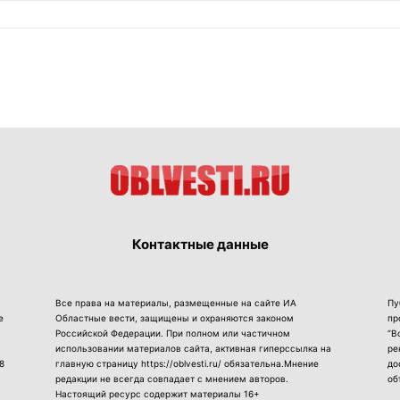
Контактные данные
Все права на материалы, размещенные на сайте ИА
Пу
е
Областные вести, защищены и охраняются законом
пр
Российской Федерации. При полном или частичном
“В
использовании материалов сайта, активная гиперссылка на
ре
8
главную страницу https://oblvesti.ru/ обязательна.Мнение
до
редакции не всегда совпадает с мнением авторов.
об
Настоящий ресурс содержит материалы 16+